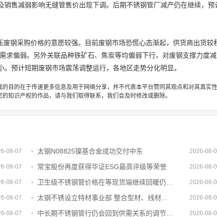
及销售减弱影响无缝管售价出现下调。后期不锈钢管厂减产仍在继续，预
压废钢采购价格的意愿较强。目前废钢市场恐慌心态渐起，供货商出货较
钢需求偏弱。另外关联品种铁矿石、焦炭等均偏弱下行，对废钢支撑力度减
小。预计短期废钢市场震荡调整运行，各地区走势分化明显。
载的目的在于传递更多信息及用于网络分享，并不代表本平台赞同其观点和对其真实
您的知识产权的作品，请与我们取得联系，我们会及时修改或删除。
太钢N08825镍基合金成功交付中东
26-08-07
2026-08-
常宝股份再度获得华证ESG最高评级等荣誉
26-08-07
2026-08-
卫生级不锈钢管价格在等现货端继续回暖仍有小幅上涨空间
26-08-07
2026-08-
太钢不锈设立特材事业部 整合型材、线材和钢管业务
26-08-07
2026-08-
中长期不锈钢管行仍会回到供需关系的调节当中仍需要时间去修复
26-08-07
2026-08-