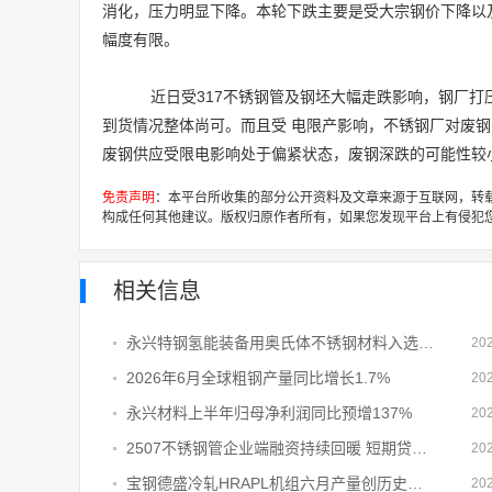
消化，压力明显下降。本轮下跌主要是受大宗钢价下降以
幅度有限。
近日受317不锈钢管及钢坯大幅走跌影响，钢厂打
到货情况整体尚可。而且受 电限产影响，不锈钢厂对废
废钢供应受限电影响处于偏紧状态，废钢深跌的可能性较
免责声明
：本平台所收集的部分公开资料及文章来源于互联网，转
构成任何其他建议。版权归原作者所有，如果您发现平台上有侵犯
相关信息
永兴特钢氢能装备用奥氏体不锈钢材料入选湖州“揭榜挂帅”验收通过项目清单
20
2026年6月全球粗钢产量同比增长1.7%
20
永兴材料上半年归母净利润同比预增137%
20
2507不锈钢管企业端融资持续回暖 短期贷款、中长期贷款同步扩容
20
宝钢德盛冷轧HRAPL机组六月产量创历史新高
20