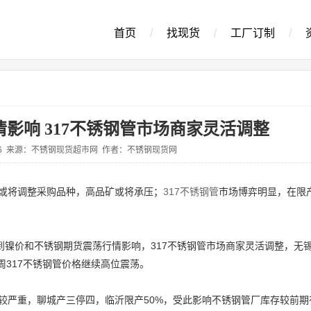
首页
/
找现货
/
工厂订制
/
影响 317不锈钢管市场商家灵活调整
0-26 来源：不锈钢现货超市网 作者：不锈钢现货网
或将调整采购品种，高品矿或将承压；
317不锈钢管
市场博弈明显，在限
到镍价和不锈钢期货震荡行情影响，317不锈钢管市场商家灵活调整，无
周317不锈钢管价格继续高位震荡。
严重，聊城产三停四，临沂限产50%，受此影响不锈钢管厂库存较前期