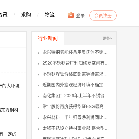
资讯
/
求购
/
物流
登录
会员注册
行业新闻
更多>
永兴特钢氢能装备用奥氏体不锈钢材料入10
2520不锈钢管厂利润修复空间有限 14
不锈钢焊管价格底部需等待需求回暖、供17
近期国内外宏观经济环境不确定性仍存 23
产的大环境
南化集团：2026年上半年不锈钢业务27
常宝股份再度获得华证ESG最高评级等31
锡东方钢材
永兴材料上半年归母净利润同比预增1340
太钢不锈设立特材事业部 整合型材、线45
有一定的