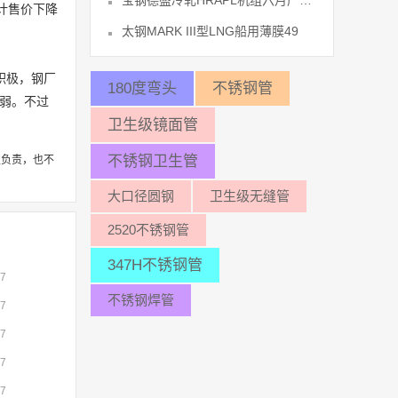
宝钢德盛冷轧HRAPL机组六月产量创47
计售价下降
太钢MARK III型LNG船用薄膜49
积极，钢厂
180度弯头
不锈钢管
弱。不过
卫生级镜面管
不锈钢卫生管
性负责，也不
大口径圆钢
卫生级无缝管
2520不锈钢管
347H不锈钢管
07
不锈钢焊管
07
07
07
07