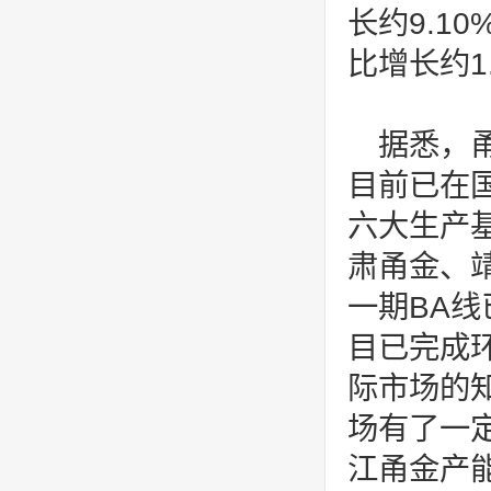
长约9.10
比增长约1.
据悉，
目前已在
六大生产
肃甬金、
一期BA
目已完成
际市场的
场有了一
江甬金产