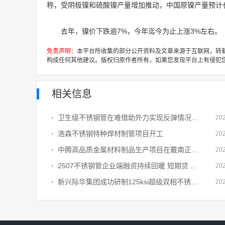
称，受阴极镍和硫酸镍产量增加推动，中国原镍产量预计
去年，镍价下跌逾7%，今年迄今为止上涨3%左右。
免责声明
：本平台所收集的部分公开资料及文章来源于互联网，转
构成任何其他建议。版权归原作者所有，如果您发现平台上有侵犯
相关信息
卫生级不锈钢管在难借助外力实现反弹情况下厂库、社库需要更长时间消化
20
浩森不锈钢特种焊材制管项目开工
20
中腾高品质金属材料制品生产项目在戴南正式开工
20
2507不锈钢管企业端融资持续回暖 短期贷款、中长期贷款同步扩容
20
新兴际华集团成功研制125ksi超级双相不锈钢管，打破海外长期垄断
20