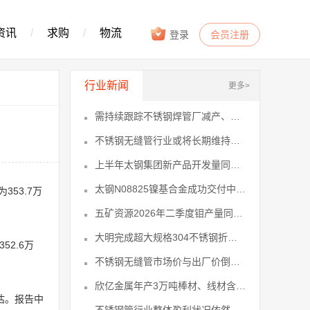
资讯
/
求购
/
物流
登录
会员注册
行业新闻
更多>
需持续跟踪不锈钢焊管厂减产、政策及下2
不锈钢无缝管行业或将长期维持低利润、5
上半年太钢集团新产品开发量同比增长39
太钢N08825镍基合金成功交付中东13
353.7万
五矿资源2026年二季度钼产量同比增15
大明完成超大规格304不锈钢折流板首19
52.6万
不锈钢无缝管市场价与出厂价倒挂压力促20
欣亿金属年产3万吨棒材、线材含不锈钢21
估。报告中