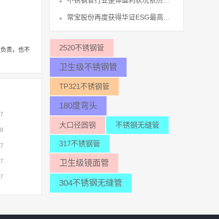
不锈钢管行业整体盈利状况依然严峻尚未26
常宝股份再度获得华证ESG最高评级等31
2520不锈钢管
性负责，也不
卫生级不锈钢管
TP321不锈钢管
180度弯头
07
大口径圆钢
不锈钢无缝管
08
317不锈钢管
07
07
卫生级镜面管
07
304不锈钢无缝管