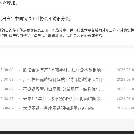
也将增加。
（出自：中国钢铁工业协会不锈钢分会）
载的目的在于传递更多信息及用于网络分享，并不代表本平台赞同其观点和对其真实
您的知识产权的作品，请与我们取得联系，我们会及时修改或删除。
欣亿金属年产3万吨棒材、线材含不锈钢项目备案复核获通过
26-08-08
2026-08-
广西梧州鑫峰特钢优质不锈钢精密钢带项目进展情况
26-08-08
2026-08-
不锈钢焊管出口呈现“总量承压、结构优化、边际修复”的特征
26-08-07
2026-08-
未来1-2年卫生级不锈钢管行业将面临阶段性阵痛压力
26-08-07
2026-08-
太钢不锈一季度不锈钢完成率达97.6%
26-08-07
2026-08-