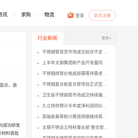
资讯
/
求购
/
物流
登录
会员注册
行业新闻
更多>
不锈钢管现货市场成交起伏不定 流通环8
上半年太钢集团新产品开发量同比增长39
不锈钢焊管价格底部需等待需求回暖、供17
不锈钢复合板复合管项目正式签约落户莒18
单显示，浙
卫生级不锈钢管市场成交持续偏弱成为压29
久立特材预计半年度净利润同比下降5033
高端装备等新兴赛道用钢维持高景气对不35
的成功研发
太钢不锈设立特材事业部 整合型材、线45
新材料首批