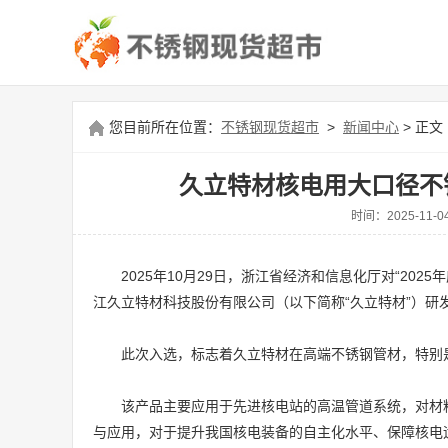
您目前所在位置：
不锈钢现货超市
>
新闻中心
> 正文
久立特材核电用大口径不
时间：2025-1
2025年10月29日，浙江省经济和信息化厅对“20
江久立特材科技股份有限公司（以下简称“久立特材”）研
此次入选，标志着久立特材在高端不锈钢管材，特别
该产品主要应用于先进核电站的高温管道系统，对材
与应用，对于提升我国核电装备的自主化水平、保障核电