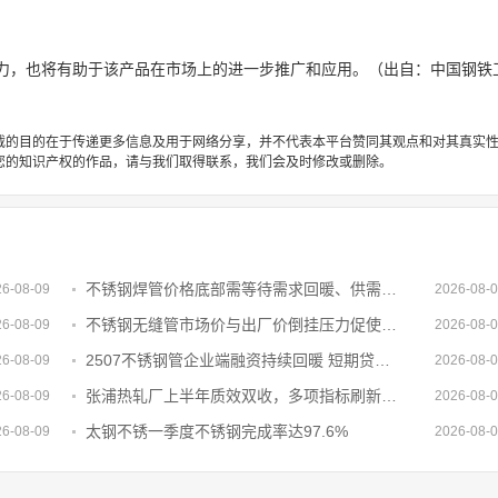
力，也将有助于该产品在市场上的进一步推广和应用。
（出自：中国钢铁
载的目的在于传递更多信息及用于网络分享，并不代表本平台赞同其观点和对其真实
您的知识产权的作品，请与我们取得联系，我们会及时修改或删除。
不锈钢焊管价格底部需等待需求回暖、供需再平衡后才能确认
26-08-09
2026-08-
不锈钢无缝管市场价与出厂价倒挂压力促使钢厂或进一步采取其他措施
26-08-09
2026-08-
2507不锈钢管企业端融资持续回暖 短期贷款、中长期贷款同步扩容
26-08-09
2026-08-
张浦热轧厂上半年质效双收，多项指标刷新历史纪录
26-08-09
2026-08-
太钢不锈一季度不锈钢完成率达97.6%
26-08-09
2026-08-