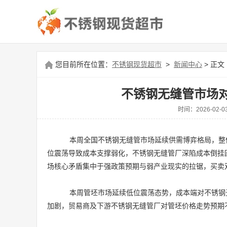
您目前所在位置：
不锈钢现货超市
>
新闻中心
> 正文
不锈钢无缝管市场
时间：2026-0
本周全国不锈钢无缝管市场延续供需博弈格局，整体
位震荡导致成本支撑弱化，不锈钢无缝管厂深陷成本倒挂
场核心矛盾集中于强政策预期与弱产业现实的拉锯，买卖
本周管坯市场延续低位震荡态势，成本端对不锈钢
加剧，贸易商及下游不锈钢无缝管厂对管坯价格走势预期