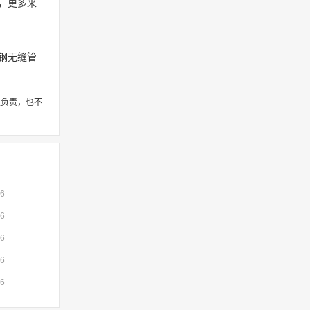
，更多来
钢无缝管
性负责，也不
06
06
06
06
06