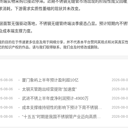
终端实物采购已接近停滞。近期不锈钢无缝管市场出现的阶段性成交回暖
求消耗，下游需求实质性萎缩的现状并未改变。
层面暂无强驱动落地，不锈钢无缝管终端淡季疲态凸显。预计短期内不锈
及成本端支撑力度。
载的目的在于传递更多信息及用于网络分享，并不代表本平台赞同其观点和对其真实
您的知识产权的作品，请与我们取得联系，我们会及时修改或删除。
厦门象屿上半年预计盈利超10亿
26-08-06
2026-08-
太钢天管跑出经营提效“加速度”
26-08-06
2026-08-
武进不锈上半年度净利润预计-4900万
26-08-06
2026-08-
成本支撑维持韧性的影响下预计下周不锈钢无缝管市场或将震荡分化
26-08-06
2026-08-
“十五五”时期是我国不锈钢管产业迈向高质量发展的攻坚期
26-08-06
2026-08-