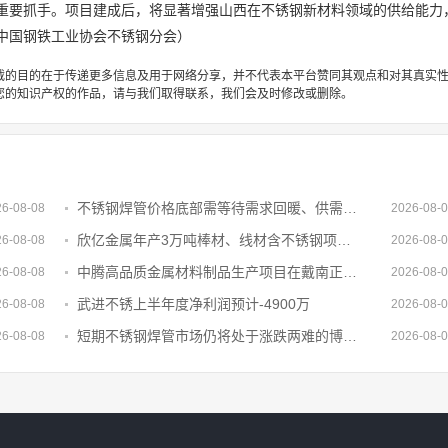
重要抓手。项目建成后，将显著增强山西在不锈钢新材料领域的供给能力
中国钢铁工业协会不锈钢分会）
载的目的在于传递更多信息及用于网络分享，并不代表本平台赞同其观点和对其真实
您的知识产权的作品，请与我们取得联系，我们会及时修改或删除。
不锈钢焊管价格底部需等待需求回暖、供需再平衡后才能确认
26-08-08
2026-08-
欣亿金属年产3万吨棒材、线材含不锈钢项目备案复核获通过
26-08-08
2026-08-
中腾高品质金属材料制品生产项目在戴南正式开工
26-08-08
2026-08-
武进不锈上半年度净利润预计-4900万
26-08-08
2026-08-
短期不锈钢焊管市场仍将处于涨跌两难的博弈状态行情难有趋势性上涨
26-08-08
2026-08-