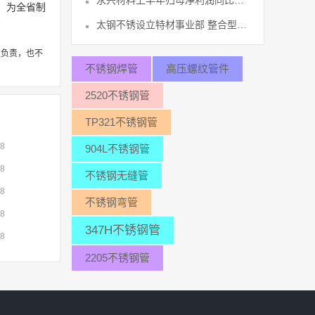
永兴材料上半年归母净利润同比预增1340
，为全省制
太钢不锈设立特材事业部 整合型材、线45
性负责，也不
不锈钢焊管
高压螺纹管件
2520不锈钢管
TP321不锈钢管
08
904L不锈钢管
08
不锈钢无缝管
08
不锈钢弯管
08
347H不锈钢管
08
2205不锈钢管