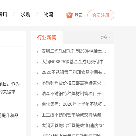
资讯
/
求购
/
物流
登录
会员注册
行业新闻
更多>
安钢二炼轧成功轧制253MA稀土耐热4
太钢N08825镍基合金成功交付中东13
2520不锈钢管厂利润修复空间有限 14
不锈钢焊管价格底部需等待需求回暖、供17
项目。作为
的关键举
浩森不锈钢特种焊材制管项目开工22
南化集团：2026年上半年不锈钢业务27
卫生级不锈钢管市场成交持续偏弱成为压29
量提升和品
太钢天管跑出经营提效“加速度”34