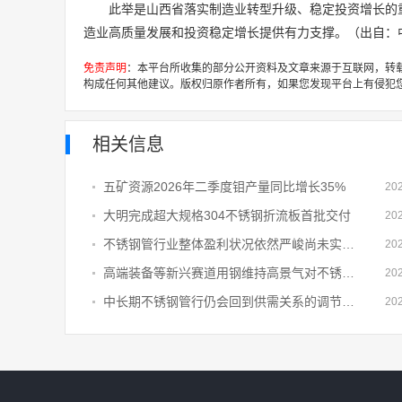
此举是山西省落实制造业转型升级、稳定投资增长的
造业高质量发展和投资稳定增长提供有力支撑。（出自：
免责声明
：本平台所收集的部分公开资料及文章来源于互联网，转
构成任何其他建议。版权归原作者所有，如果您发现平台上有侵犯
相关信息
五矿资源2026年二季度钼产量同比增长35%
20
大明完成超大规格304不锈钢折流板首批交付
20
不锈钢管行业整体盈利状况依然严峻尚未实现实质性回暖
20
高端装备等新兴赛道用钢维持高景气对不锈钢无缝管需求形成局部支撑
20
中长期不锈钢管行仍会回到供需关系的调节当中仍需要时间去修复
20