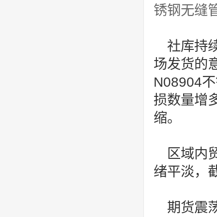
锈钢无缝
社库持
场发货的
N0890
损数量增
缩。
区域内
绪平淡，
期货震