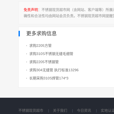
免责声明
：不锈钢现货超市网（含网站、客户端等）所展
确性和合法性均由网站会员负责。不锈钢现货超市网提醒
更多求购信息
求购2205方管
求购310S不锈钢无缝毛细管
求购2205不锈钢管
求购304无缝管 执行标准13296
长期采购310S焊管174*3
不锈钢现货超市
|
关于我们
|
今日资讯
|
实地认