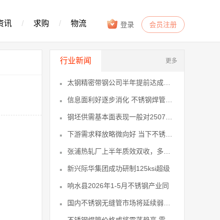
资讯
/
求购
/
物流
登录
会员注册
行业新闻
更多
太钢精密带钢公司半年提前达成全年利润
信息面利好逐步消化 不锈钢焊管价格上
钢坯供需基本面表现一般对2507不锈
下游需求释放略微向好 当下不锈钢管厂
张浦热轧厂上半年质效双收，多项指标刷
新兴际华集团成功研制125ksi超级
响水县2026年1-5月不锈钢产业同
国内不锈钢无缝管市场将延续弱稳震荡、