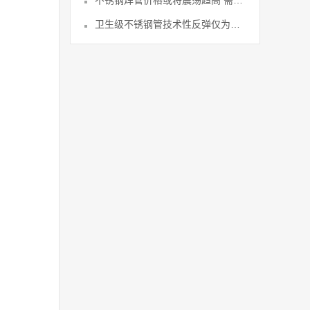
不锈钢焊管价格或将震荡趋高 需求整体
卫生级不锈钢管技术性反弹仅为短期修复