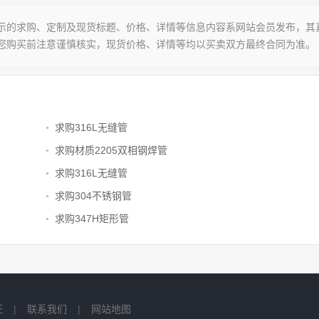
示的求购、定制及现货标题、价格、详情等信息内容系网站会员发布，其
您购买前注意谨慎核实，现货价格、详情等均以买卖双方最终合同为准。
求购316L无缝管
求购材质2205双相钢焊管
求购316L无缝管
求购304不锈钢管
求购347H矩形管
证
|
联系我们
|
网站地图