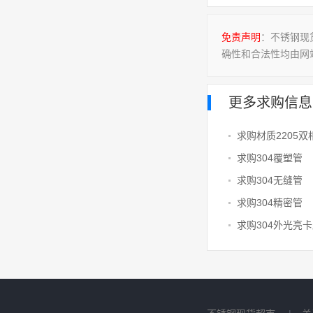
免责声明
：不锈钢现
确性和合法性均由网
更多求购信息
求购材质2205
求购304覆塑管
求购304无缝管
求购304精密管
求购304外光亮