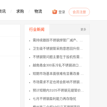
资讯
/
求购
/
物流
登录
会员注册
行业新闻
更多
需持续跟踪不锈钢焊管厂减产、政策及下
卫生级不锈钢管采购意愿回升但目前成交
不锈钢管问题主要在于投机性需求释放后
越南甬金300系冷轧不锈钢进口激增或
短期市场基本面很难有显著改善 不锈钢
市场需求不足也将会影响不锈钢无缝管的
预计短期内310S不锈钢无缝管价格止
七月不锈钢盈利能力再存隐忧