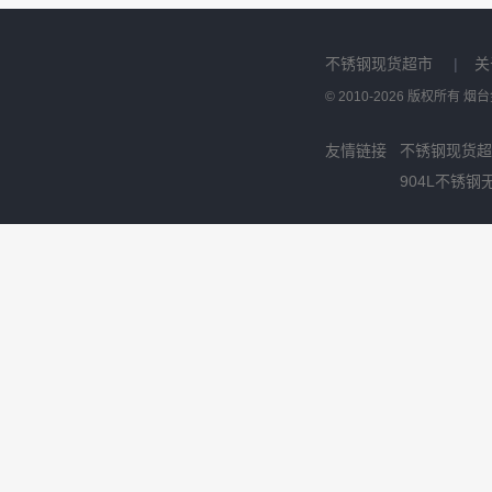
不锈钢现货超市
|
关
© 2010-2026 版权所有
友情链接
不锈钢现货超
904L不锈钢