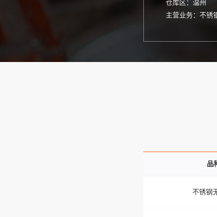
仓库区：温州
主营业务：不锈
品
不锈钢无