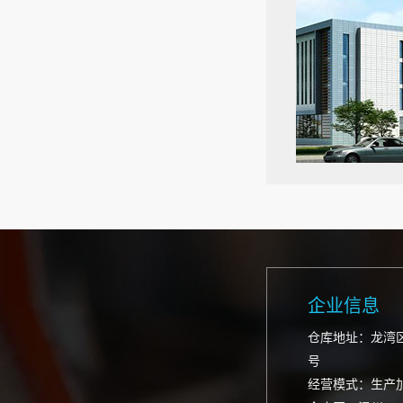
企业信息
仓库地址：龙湾区
号
经营模式：生产