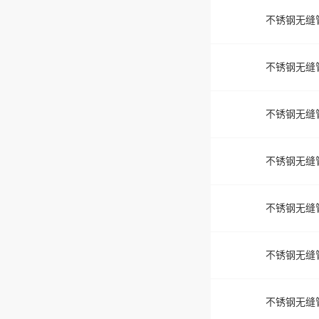
不锈钢无缝管 
不锈钢无缝管 
不锈钢无缝管 
不锈钢无缝管 
不锈钢无缝管 
不锈钢无缝管 
不锈钢无缝管 