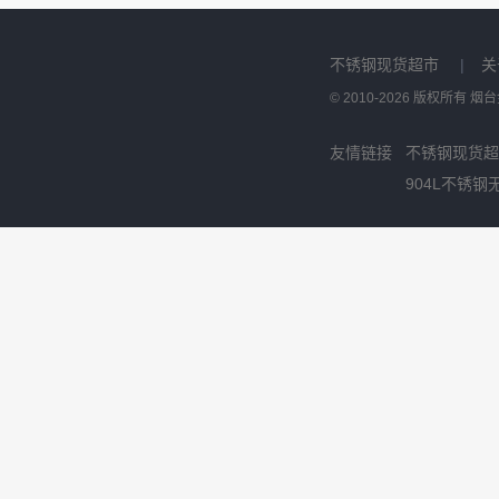
不锈钢现货超市
|
关
© 2010-2026 版权所有
友情链接
不锈钢现货超
904L不锈钢