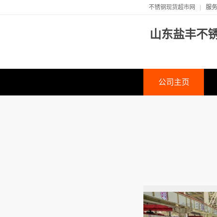
不锈钢现货超市网
服务
山东盐丰不
公司主页