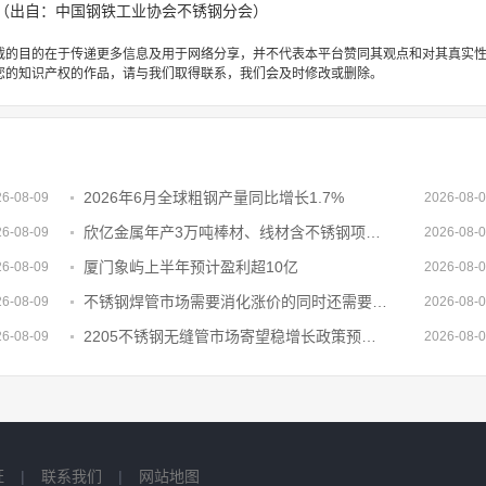
（出自：中国钢铁工业协会不锈钢分会）
载的目的在于传递更多信息及用于网络分享，并不代表本平台赞同其观点和对其真实
您的知识产权的作品，请与我们取得联系，我们会及时修改或删除。
2026年6月全球粗钢产量同比增长1.7%
26-08-09
2026-08-
欣亿金属年产3万吨棒材、线材含不锈钢项目备案复核获通过
26-08-09
2026-08-
厦门象屿上半年预计盈利超10亿
26-08-09
2026-08-
不锈钢焊管市场需要消化涨价的同时还需要时间继续调节供需关系
26-08-09
2026-08-
2205不锈钢无缝管市场寄望稳增长政策预期但短期难以兑现需求改善
26-08-09
2026-08-
证
|
联系我们
|
网站地图