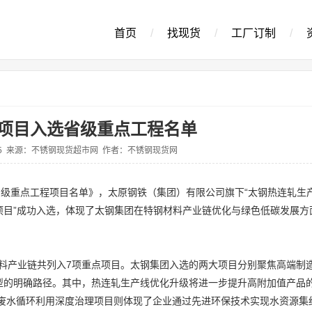
首页
/
找现货
/
工厂订制
/
项目入选省级重点工程名单
1-15 来源：不锈钢现货超市网 作者：不锈钢现货网
省级重点工程项目名单》，太原钢铁（集团）有限公司旗下“太钢热连轧生
项目”成功入选，体现了太钢集团在特钢材料产业链优化与绿色低碳发展方
产业链共列入7项重点项目。太钢集团入选的两大项目分别聚焦高端制
转型的明确路径。其中，热连轧生产线优化升级将进一步提升高附加值产品
废水循环利用深度治理项目则体现了企业通过先进环保技术实现水资源集