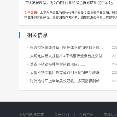
持续发展理念，将为钢铁行业的绿色低碳转型提供示范。
免责声明
：本平台所收集的部分公开资料及文章来源于互联网，转
构成任何其他建议。版权归原作者所有，如果您发现平台上有侵犯
相关信息
永兴特钢氢能装备用奥氏体不锈钢材料入选湖州“揭榜挂帅”验收通过项目清单
20
大明完成超大规格304不锈钢折流板首批交付
20
浩森不锈钢特种焊材制管项目开工
20
太钢不锈冷轧厂攻克薄双相不锈钢产品酸洗表面难题
20
张浦热轧厂上半年质效双收，多项指标刷新历史纪录
20
不锈钢现货超市
|
关于我们
|
今日资讯
|
实地认