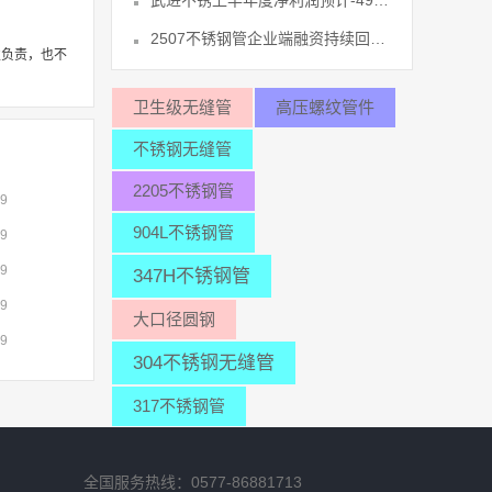
武进不锈上半年度净利润预计-490036
2507不锈钢管企业端融资持续回暖 42
性负责，也不
卫生级无缝管
高压螺纹管件
不锈钢无缝管
2205不锈钢管
09
904L不锈钢管
09
09
347H不锈钢管
09
大口径圆钢
09
304不锈钢无缝管
317不锈钢管
全国服务热线：0577-86881713