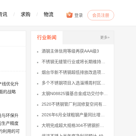
资讯
/
求购
/
物流
登录
会员注册
行业新闻
更多>
酒钢主体信用等级再获AAA级3
不锈钢无缝管行业或将长期维持低利润、5
烟台华新不锈钢超低排放改造项目节能验6
多个不锈钢项目入选淄博周村区重点项目12
产线优化升
面的战略
太钢N08825镍基合金成功交付中东13
2520不锈钢管厂利润修复空间有限 14
2026年6月全球粗钢产量同比增长116
造与环保升
的生产精度
大明完成超大规格304不锈钢折流板首19
约利用的可