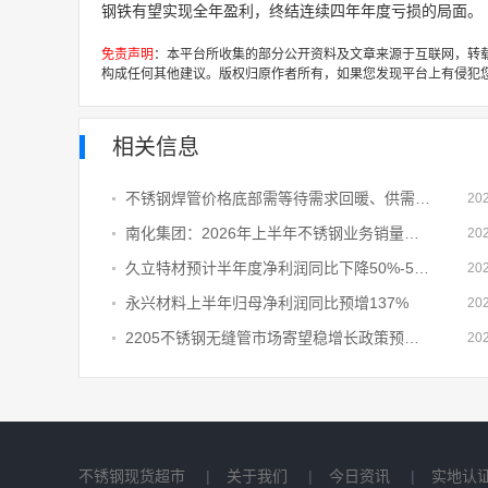
钢铁有望实现全年盈利，终结连续四年年度亏损的局面。
免责声明
：本平台所收集的部分公开资料及文章来源于互联网，转
构成任何其他建议。版权归原作者所有，如果您发现平台上有侵犯
相关信息
不锈钢焊管价格底部需等待需求回暖、供需再平衡后才能确认
20
南化集团：2026年上半年不锈钢业务销量累计28.37万吨
20
久立特材预计半年度净利润同比下降50%-55%
20
永兴材料上半年归母净利润同比预增137%
20
2205不锈钢无缝管市场寄望稳增长政策预期但短期难以兑现需求改善
20
不锈钢现货超市
|
关于我们
|
今日资讯
|
实地认