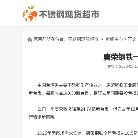
您目前所在位置：
不锈钢现货超市
>
新闻中心
> 正文
唐荣钢铁
时间：2026-0
中国台湾省主要不锈钢生产企业之一唐荣钢铁工业股份
新台币，每股收益达0.33新台币；相较去年同期每股亏损1
公司一季度营收微降至24.74亿新台币，但自去年
行情逐步回暖。
2025年因市场需求低迷，唐荣钢铁全年亏损达16