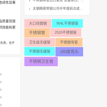
不锈钢焊管出口呈现“总量承压、结构优32
连续性显著
太钢精密带钢公司半年提前达成全年利润43
品质量双提
大口径圆钢
904L不锈钢管
同效能和更
2520不锈钢管
不锈钢管
卫生级无缝管
不锈钢弯管
性负责，也不
不锈钢无缝管
180度弯头
不锈钢卫生管
09
09
09
09
09