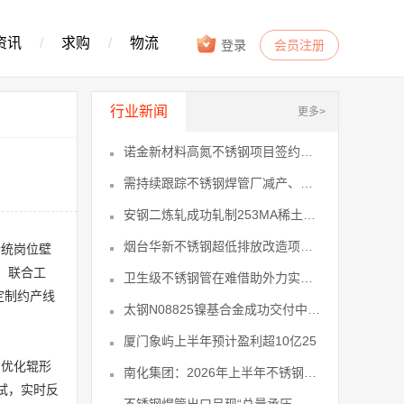
资讯
/
求购
/
物流
登录
会员注册
行业新闻
更多>
诺金新材料高氮不锈钢项目签约落地璜泾1
需持续跟踪不锈钢焊管厂减产、政策及下2
安钢二炼轧成功轧制253MA稀土耐热4
烟台华新不锈钢超低排放改造项目节能验6
传统岗位壁
，联合工
卫生级不锈钢管在难借助外力实现反弹情11
定制约产线
太钢N08825镍基合金成功交付中东13
厦门象屿上半年预计盈利超10亿25
、优化辊形
南化集团：2026年上半年不锈钢业务27
试，实时反