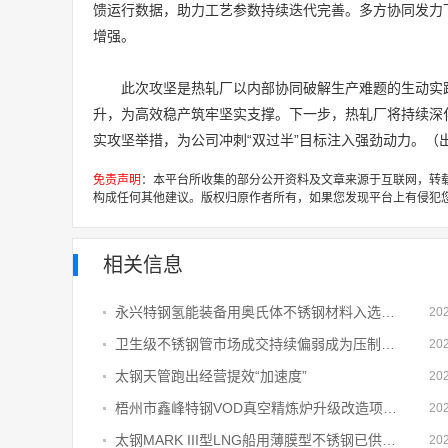
馈运行数据，助力工艺参数持续迭代完善。多方协同发力
增强。
此次攻坚是热轧厂以内部协同破解生产难题的生动实
升，为高效稳产筑牢坚实支撑。下一步，热轧厂将持续深
实攻坚举措，为公司冲刺“双过半”目标注入强劲动力。（
免责声明
：本平台所收集的部分公开资料及文章来源于互联网，转
构成任何其他建议。版权归原作者所有，如果您发现平台上有侵犯
相关信息
永兴特钢氢能装备用奥氏体不锈钢材料入选湖州“揭榜挂帅”验收通过项目清单
20
卫生级不锈钢管市场成交持续偏弱成为压制价格的核心因素
20
太钢天管跑出经营提效“加速度”
20
梧州市鑫峰特钢VOD真空精炼炉升级改造项目节能审查获批复
20
太钢MARK III型LNG船用薄膜型不锈钢已供货五大船厂超30艘船
20