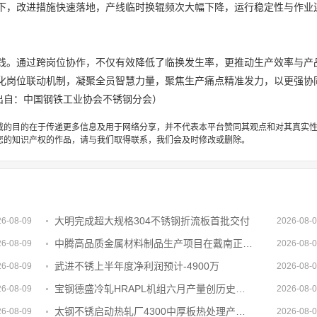
下，改进措施快速落地，产线临时换辊频次大幅下降，运行稳定性与作业
践。通过跨岗位协作，不仅有效降低了临换发生率，更推动生产效率与产
化岗位联动机制，凝聚全员智慧力量，聚焦生产痛点精准发力，以更强协
出自：中国钢铁工业协会不锈钢分会）
载的目的在于传递更多信息及用于网络分享，并不代表本平台赞同其观点和对其真实
您的知识产权的作品，请与我们取得联系，我们会及时修改或删除。
大明完成超大规格304不锈钢折流板首批交付
26-08-09
2026-08-
中腾高品质金属材料制品生产项目在戴南正式开工
26-08-09
2026-08-
武进不锈上半年度净利润预计-4900万
26-08-09
2026-08-
宝钢德盛冷轧HRAPL机组六月产量创历史新高
26-08-09
2026-08-
太钢不锈启动热轧厂4300中厚板热处理产品升级与结构优化改建项目
26-08-09
2026-08-