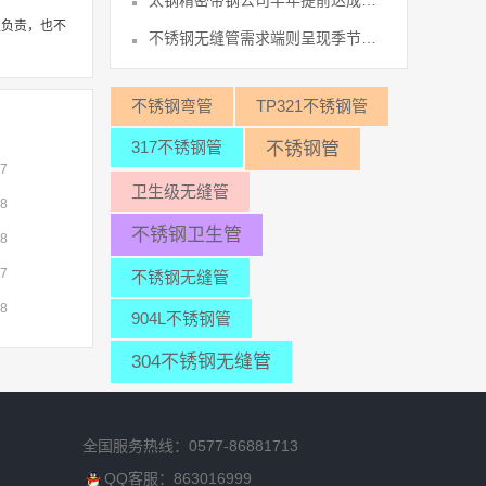
太钢精密带钢公司半年提前达成全年利润43
性负责，也不
不锈钢无缝管需求端则呈现季节性走弱、46
不锈钢弯管
TP321不锈钢管
317不锈钢管
不锈钢管
07
卫生级无缝管
08
不锈钢卫生管
08
07
不锈钢无缝管
08
904L不锈钢管
304不锈钢无缝管
全国服务热线：0577-86881713
QQ客服：863016999