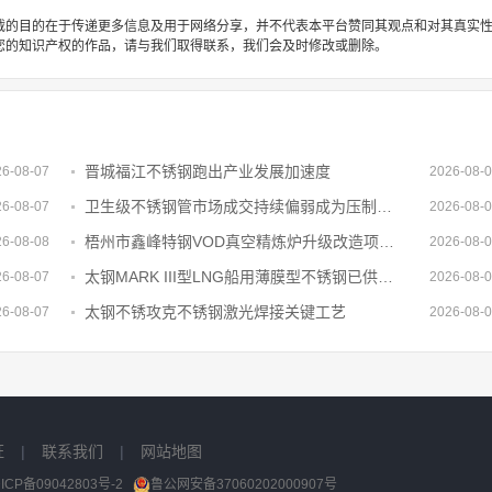
载的目的在于传递更多信息及用于网络分享，并不代表本平台赞同其观点和对其真实
您的知识产权的作品，请与我们取得联系，我们会及时修改或删除。
晋城福江不锈钢跑出产业发展加速度
26-08-07
2026-08-
卫生级不锈钢管市场成交持续偏弱成为压制价格的核心因素
26-08-07
2026-08-
梧州市鑫峰特钢VOD真空精炼炉升级改造项目节能审查获批复
26-08-08
2026-08-
太钢MARK III型LNG船用薄膜型不锈钢已供货五大船厂超30艘船
26-08-07
2026-08-
太钢不锈攻克不锈钢激光焊接关键工艺
26-08-07
2026-08-
证
|
联系我们
|
网站地图
ICP备09042803号-2
鲁公网安备37060202000907号