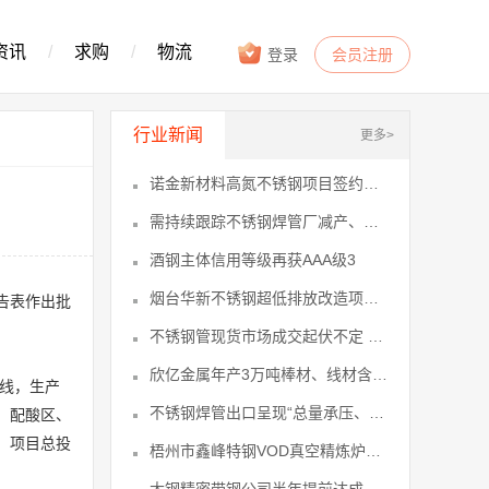
资讯
/
求购
/
物流
登录
会员注册
行业新闻
更多>
诺金新材料高氮不锈钢项目签约落地璜泾1
需持续跟踪不锈钢焊管厂减产、政策及下2
酒钢主体信用等级再获AAA级3
烟台华新不锈钢超低排放改造项目节能验6
告表作出批
不锈钢管现货市场成交起伏不定 流通环8
欣亿金属年产3万吨棒材、线材含不锈钢21
产线，生产
不锈钢焊管出口呈现“总量承压、结构优32
、配酸区、
。项目总投
梧州市鑫峰特钢VOD真空精炼炉升级改39