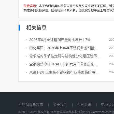
免责声明
：本平台所收集的部分公开资料及文章来源于互联网，转
构成任何其他建议。版权归原作者所有，如果您发现平台上有侵犯
相关信息
2026年6月全球粗钢产量同比增长1.7%
20
南化集团：2026年上半年不锈钢业务销量累计28.37万吨
20
需求端的季节性走弱与结构性分化是压制不锈钢管价格上行的核心症结
20
宝钢德盛冷轧HRAPL机组六月产量创历史新高
20
未来1-2年卫生级不锈钢管行业将面临阶段性阵痛压力
20
不锈钢现货超市
|
关于我们
|
今日资讯
|
实地认
© 2010-2026 版权所有 烟台金苹果网络科技有限公司
www.xhcs.com
鲁