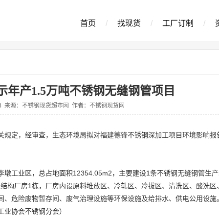
首页
/
找现货
/
工厂订制
/
示年产1.5万吨不锈钢无缝钢管项目
5-28 来源：不锈钢现货超市网 作者：不锈钢现货网
关规定，经审查，生态环境局拟对福建德锋不锈钢深加工项目环境影响报
。
工业区，总占地面积12354.05m2，主要建设1条不锈钢无缝钢管生
钢结构厂房1栋，厂房内设原料堆放区、冷轧区、冷拔区、清洗区、酸洗区
间、危险废物暂存间、废气治理设施等环保设施及给排水、供电公用设施
铁工业协会不锈钢分会）