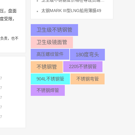
卫生级不锈钢管价格在等现货端继续回暖41
太钢MARK III型LNG船用薄膜49
承压，盘面
进度受限，
卫生级不锈钢管
性负责，也不
卫生级镜面管
高压螺纹管件
180度弯头
2205不锈钢管
不锈钢管
07
904L不锈钢管
不锈钢弯管
07
不锈钢焊管
07
07
07