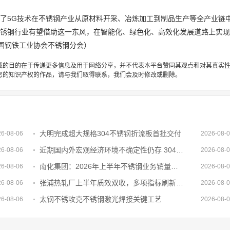
示了5G技术在不锈钢产业从原材料开采、冶炼加工到制品生产等全产业链
不锈钢行业有望借助这一东风，在智能化、绿色化、高效化发展道路上实
国钢铁工业协会不锈钢分会）
载的目的在于传递更多信息及用于网络分享，并不代表本平台赞同其观点和对其真实
您的知识产权的作品，请与我们取得联系，我们会及时修改或删除。
大明完成超大规格304不锈钢折流板首批交付
26-08-06
2026-08-
近期国内外宏观经济环境不确定性仍存 304L不锈钢管终端需求难有明显放量
26-08-06
2026-08-
南化集团：2026年上半年不锈钢业务销量累计28.37万吨
26-08-06
2026-08-
张浦热轧厂上半年质效双收，多项指标刷新历史纪录
26-08-06
2026-08-
太钢不锈攻克不锈钢激光焊接关键工艺
26-08-06
2026-08-