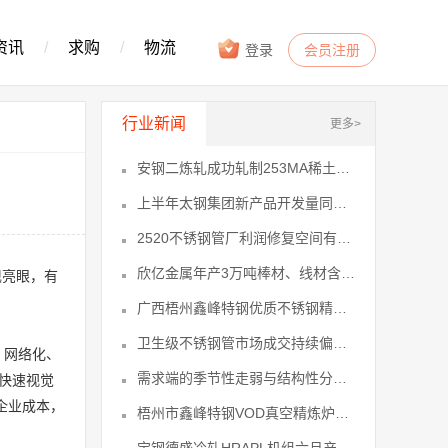
资讯
/
求购
/
物流
登录
会员注册
行业新闻
更多>
安钢二炼轧成功轧制253MA稀土耐热1
上半年太钢集团新产品开发量同比增长36
2520不锈钢管厂利润修复空间有限 11
欣亿金属年产3万吨棒材、线材含不锈钢18
现亮眼，有
广西梧州鑫峰特钢优质不锈钢精密钢带项25
卫生级不锈钢管市场成交持续偏弱成为压26
、网络化、
需求端的季节性走弱与结构性分化是压制35
备快速视觉
企业成本，
梧州市鑫峰特钢VOD真空精炼炉升级改36