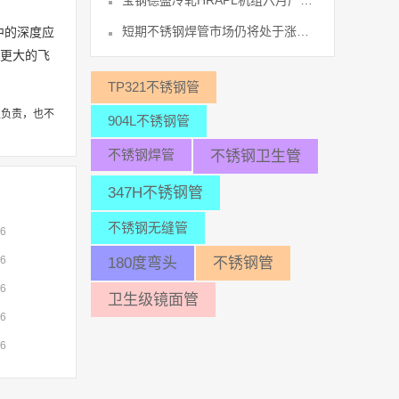
宝钢德盛冷轧HRAPL机组六月产量创44
短期不锈钢焊管市场仍将处于涨跌两难的49
中的深度应
现更大的飞
TP321不锈钢管
性负责，也不
904L不锈钢管
不锈钢焊管
不锈钢卫生管
347H不锈钢管
不锈钢无缝管
06
06
180度弯头
不锈钢管
06
卫生级镜面管
06
06