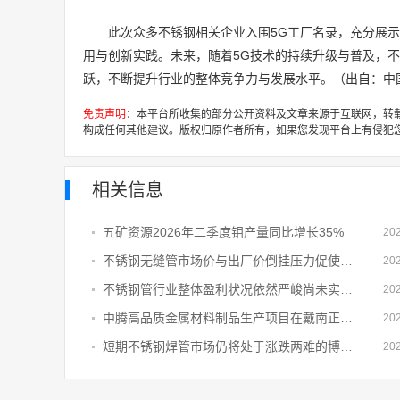
此次众多不锈钢相关企业入围5G工厂名录，充分展
用与创新实践。未来，随着5G技术的持续升级与普及，
跃，不断提升行业的整体竞争力与发展水平。
（出自：中
免责声明
：本平台所收集的部分公开资料及文章来源于互联网，转
构成任何其他建议。版权归原作者所有，如果您发现平台上有侵犯
相关信息
五矿资源2026年二季度钼产量同比增长35%
20
不锈钢无缝管市场价与出厂价倒挂压力促使钢厂或进一步采取其他措施
20
不锈钢管行业整体盈利状况依然严峻尚未实现实质性回暖
20
中腾高品质金属材料制品生产项目在戴南正式开工
20
短期不锈钢焊管市场仍将处于涨跌两难的博弈状态行情难有趋势性上涨
20