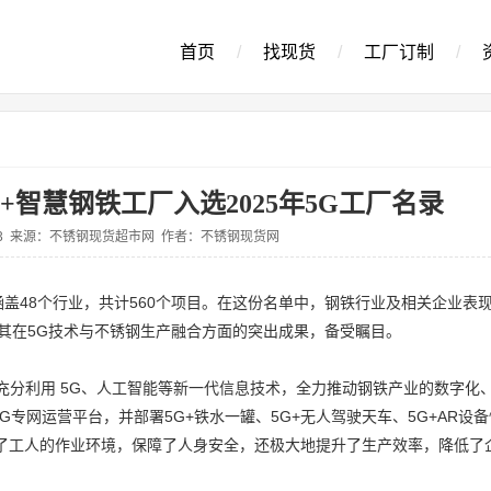
首页
/
找现货
/
工厂订制
/
+智慧钢铁工厂入选2025年5G工厂名录
9-23 来源：不锈钢现货超市网 作者：不锈钢现货网
涵盖48个行业，共计560个项目。在这份名单中，钢铁行业及相关企业表
其在5G技术与不锈钢生产融合方面的突出成果，备受瞩目。
充分利用 5G、人工智能等新一代信息技术，全力推动钢铁产业的数字化
5G专网运营平台，并部署5G+铁水一罐、5G+无人驾驶天车、5G+AR设
善了工人的作业环境，保障了人身安全，还极大地提升了生产效率，降低了