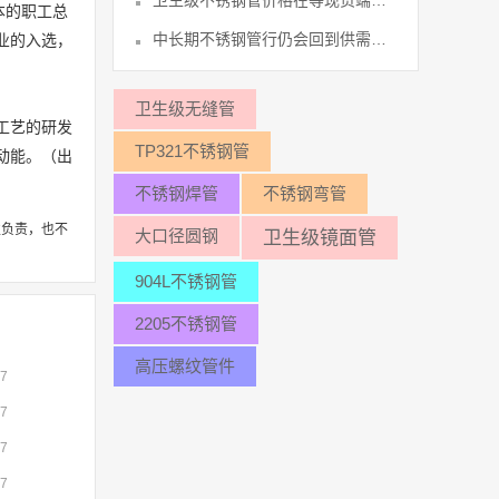
卫生级不锈钢管价格在等现货端继续回暖41
本的职工总
中长期不锈钢管行仍会回到供需关系的调48
业的入选，
卫生级无缝管
工艺的研发
TP321不锈钢管
动能。
（出
不锈钢焊管
不锈钢弯管
性负责，也不
大口径圆钢
卫生级镜面管
904L不锈钢管
2205不锈钢管
高压螺纹管件
07
07
07
07