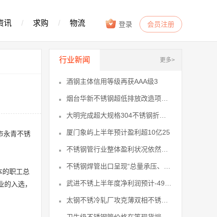
资讯
/
求购
/
物流
登录
会员注册
行业新闻
更多>
酒钢主体信用等级再获AAA级3
烟台华新不锈钢超低排放改造项目节能验6
大明完成超大规格304不锈钢折流板首19
厦门象屿上半年预计盈利超10亿25
市永青不锈
不锈钢管行业整体盈利状况依然严峻尚未26
不锈钢焊管出口呈现“总量承压、结构优32
本的职工总
武进不锈上半年度净利润预计-490036
业的入选，
太钢不锈冷轧厂攻克薄双相不锈钢产品酸37