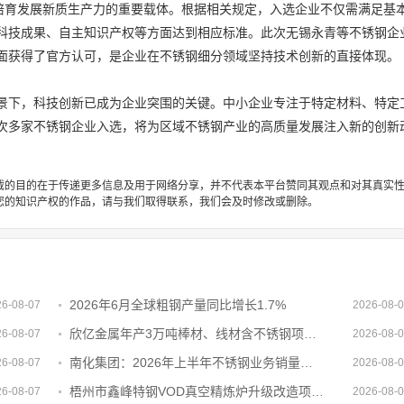
是培育发展新质生产力的重要载体。根据相关规定，入选企业不仅需满足基
科技成果、自主知识产权等方面达到相应标准。此次无锡永青等不锈钢企
面获得了官方认可，是企业在不锈钢细分领域坚持技术创新的直接体现。
景下，科技创新已成为企业突围的关键。中小企业专注于特定材料、特定
次多家不锈钢企业入选，将为区域不锈钢产业的高质量发展注入新的创新
载的目的在于传递更多信息及用于网络分享，并不代表本平台赞同其观点和对其真实
您的知识产权的作品，请与我们取得联系，我们会及时修改或删除。
2026年6月全球粗钢产量同比增长1.7%
26-08-07
2026-08-
欣亿金属年产3万吨棒材、线材含不锈钢项目备案复核获通过
26-08-07
2026-08-
南化集团：2026年上半年不锈钢业务销量累计28.37万吨
26-08-07
2026-08-
梧州市鑫峰特钢VOD真空精炼炉升级改造项目节能审查获批复
26-08-07
2026-08-