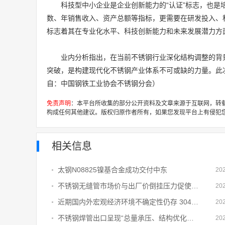
科技型中小企业是企业创新能力的“认证”标志，也
数、年销售收入、资产总额等指标，更需要在研发投入、
标志着其在专业化水平、科技创新能力和未来发展潜力方
业内分析指出，在当前不锈钢行业深化结构调整的背
突破，是构建现代化不锈钢产业体系不可或缺的力量。此
自：中国钢铁工业协会不锈钢分会）
免责声明
：本平台所收集的部分公开资料及文章来源于互联网，转
构成任何其他建议。版权归原作者所有，如果您发现平台上有侵犯
相关信息
太钢N08825镍基合金成功交付中东
20
不锈钢无缝管市场价与出厂价倒挂压力促使钢厂或进一步采取其他措施
20
近期国内外宏观经济环境不确定性仍存 304L不锈钢管终端需求难有明显放量
20
不锈钢焊管出口呈现“总量承压、结构优化、边际修复”的特征
20