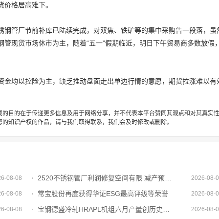
货价格居高难下。
锈钢管厂节前补库已陆续完成，对双焦、铁矿等的集中采购告一段落，虽
钢管现货市场休市为主，随着“五一”假期临近，明日下午贸易商多数放假
资金均以控险为主，缺乏推动盘面走出单边行情的意愿，期货拉涨难以有
载的目的在于传递更多信息及用于网络分享，并不代表本平台赞同其观点和对其真实
您的知识产权的作品，请与我们取得联系，我们会及时修改或删除。
2520不锈钢管厂利润修复空间有限 减产预期不断发酵原料采购需求承压
26-08-08
2026-08-
常宝股份再度获得华证ESG最高评级等荣誉
26-08-08
2026-08-
宝钢德盛冷轧HRAPL机组六月产量创历史新高
26-08-08
2026-08-