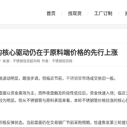
首页
/
找现货
/
工厂订制
/
的核心驱动仍在于原料端价格的先行上涨
5-07 来源：不锈钢现货超市网 作者：不锈钢现货网
格波动明显，跟涨步调，但临近节前，
不锈钢管
市场成交依旧一般。
盘面以资金离场为主，而昨夜盘触及阶段性低位后，资金快速入场；临近
较为明显。但从不锈钢管与原料表现来看，本轮不锈钢管价格拉涨的核心
积极反弹状态。当前盘面仍在交易钢厂节前采购预期，恰逢焦炭第三轮提