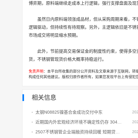
博弈期，原料端继续走成本上行逻辑，强行支撑盘面及现
虽然日内原料端领涨成品材，但从采购周期来看，不
逻辑驱动，但持续性有待观察。另外，主逻辑依旧是不锈
市场成交将明显缩水预期。
此外，节前提高交易保证金的制度性约束，使得多空
货，不锈钢管现货价格大概率持稳运行。
免责声明
：本平台所收集的部分公开资料及文章来源于互联网，转
构成任何其他建议。版权归原作者所有，如果您发现平台上有侵犯
相关信息
太钢N08825镍基合金成功交付中东
20
近期国内外宏观经济环境不确定性仍存 304L不锈钢管终端需求难有明显放量
20
2507不锈钢管企业端融资持续回暖 短期贷款、中长期贷款同步扩容
20