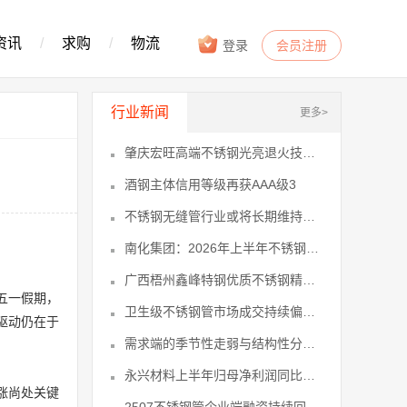
资讯
/
求购
/
物流
登录
会员注册
行业新闻
更多>
肇庆宏旺高端不锈钢光亮退火技改项目节0
酒钢主体信用等级再获AAA级3
不锈钢无缝管行业或将长期维持低利润、5
南化集团：2026年上半年不锈钢业务27
广西梧州鑫峰特钢优质不锈钢精密钢带项28
五一假期，
卫生级不锈钢管市场成交持续偏弱成为压29
驱动仍在于
需求端的季节性走弱与结构性分化是压制38
永兴材料上半年归母净利润同比预增1340
涨尚处关键