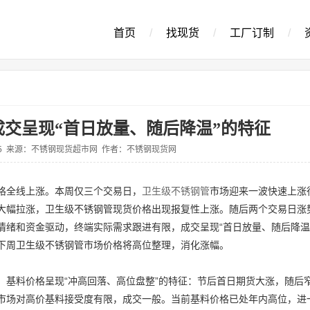
首页
/
找现货
/
工厂订制
/
交呈现“首日放量、随后降温”的特征
5-15 来源：不锈钢现货超市网 作者：不锈钢现货网
格全线上涨。本周仅三个交易日，
卫生级不锈钢管
市场迎来一波快速上涨
大幅拉涨，卫生级不锈钢管现货价格出现报复性上涨。随后两个交易日涨
情绪和资金驱动，终端实际需求跟进有限，成交呈现“首日放量、随后降温
下周卫生级不锈钢管市场价格将高位整理，消化涨幅。
，基料价格呈现“冲高回落、高位盘整”的特征：节后首日期货大涨，随后
市场对高价基料接受度有限，成交一般。当前基料价格已处年内高位，进