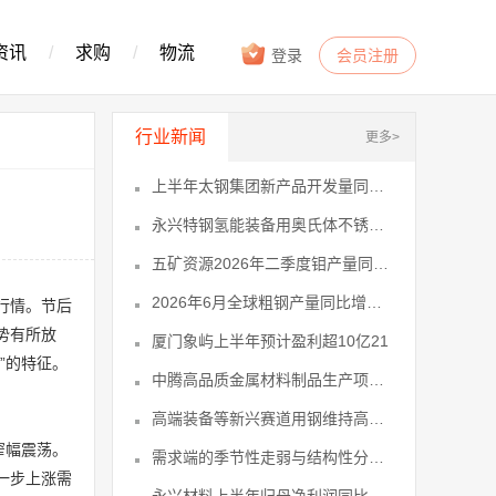
资讯
/
求购
/
物流
登录
会员注册
行业新闻
更多>
上半年太钢集团新产品开发量同比增长35
永兴特钢氢能装备用奥氏体不锈钢材料入6
五矿资源2026年二季度钼产量同比增11
2026年6月全球粗钢产量同比增长112
行情。节后
势有所放
厦门象屿上半年预计盈利超10亿21
”的特征。
中腾高品质金属材料制品生产项目在戴南26
高端装备等新兴赛道用钢维持高景气对不31
窄幅震荡。
需求端的季节性走弱与结构性分化是压制34
一步上涨需