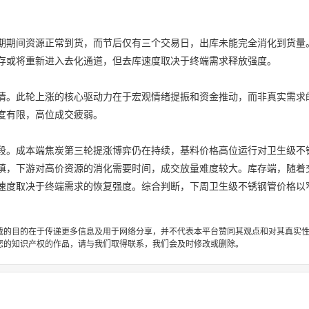
期期间资源正常到货，而节后仅有三个交易日，出库未能完全消化到货量
存或将重新进入去化通道，但去库速度取决于终端需求释放强度。
情。此轮上涨的核心驱动力在于宏观情绪提振和资金推动，而非真实需求
度有限，高位成交疲弱。
段。成本端焦炭第三轮提涨博弈仍在持续，基料价格高位运行对卫生级不
慎，下游对高价资源的消化需要时间，成交放量难度较大。库存端，随着
速度取决于终端需求的恢复强度。综合判断，下周卫生级不锈钢管价格以
载的目的在于传递更多信息及用于网络分享，并不代表本平台赞同其观点和对其真实
您的知识产权的作品，请与我们取得联系，我们会及时修改或删除。