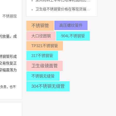
永兴材料上半年归母净利润同比预增1336
卫生级不锈钢管价格在等现货端继续回暖37
。
不锈钢现
高压螺纹管件
不锈钢管
大口径圆钢
904L不锈钢管
的放量。成
TP321不锈钢管
317不锈钢管
锈钢管形成
交易恢复正
卫生级镜面管
窄幅震荡为
不锈钢无缝管
304不锈钢无缝管
性负责，也不