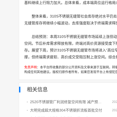
基料继续上行阻力加大。总体来看，成本端高位运行格局未
整体来看，310S不锈钢无缝管社会库存绝对水平仍
无缝管库存将继续小幅波动，去库强度取决于终端需求释
总结预测：本周310S不锈钢无缝管市场延续上涨但
空间。节后补库需求释放有限，终端对高价资源接受度下
存。展望下周，预计310S不锈钢无缝管市场将进入“高
撑，但终端需求疲软、高价成交受阻压制上涨空间。综合判
免责声明
：本平台所收集的部分公开资料及文章来源于互联网，转
构成任何其他建议。版权归原作者所有，如果您发现平台上有侵犯
相关信息
2520不锈钢管厂利润修复空间有限 减产预期不断发酵原料采购需求承压
20
大明完成超大规格304不锈钢折流板首批交付
20