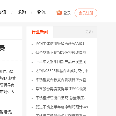
资讯
/
求购
/
物流
登录
会员注册
行业新闻
更多>
酒钢主体信用等级再获AAA级1
奏
烟台华新不锈钢超低排放改造项目节能验4
上半年太钢集团新产品开发量同比增长37
太钢N08825镍基合金成功交付中东11
惯性小幅
锈钢无缝管
不锈钢复合板复合管项目正式签约落户莒16
缝管贸易商
常宝股份再度获得华证ESG最高评级等29
，市场进入
不锈钢焊管出口呈现“总量承压、结构优30
武进不锈上半年度净利润预计-490034
采购谨慎，