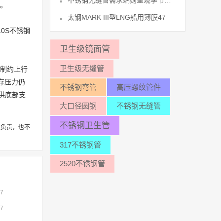
不锈钢无缝管需求端则呈现季节性走弱、44
弱。
太钢MARK III型LNG船用薄膜47
10S不锈钢
卫生级镜面管
卫生级无缝管
足制约上行
存压力仍
不锈钢弯管
高压螺纹管件
供底部支
大口径圆钢
不锈钢无缝管
不锈钢卫生管
性负责，也不
317不锈钢管
2520不锈钢管
07
07